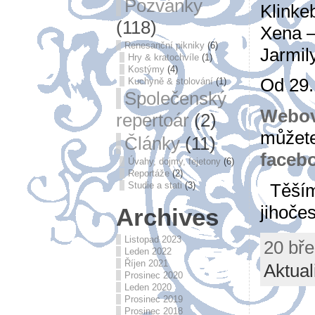
Pozvánky
Klinke
(118)
Xena –
Renesanční pikniky
(6)
Jarmil
Hry & kratochvíle
(1)
Kostýmy
(4)
Od 29. 
Kuchyně & stolování
(1)
Společenský
Webov
repertoár
(2)
můžet
Články
(11)
faceb
Úvahy, dojmy, fejetony
(6)
Reportáže
(2)
Těšíme
Studie a stati
(3)
jihoče
Archives
Listopad 2023
20 bře
Leden 2022
Říjen 2021
Aktual
Prosinec 2020
Leden 2020
Prosinec 2019
Prosinec 2018