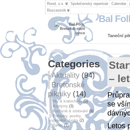
Rond, o.s.
Společenský repertoár
Calendar
Rozcestník
Bal Fol
Taneční pik
Categories
Star
Aktuality
(94)
– le
Bretonské
pikniky
(14)
Průpra
Hry & kratochvíle
(5)
se vší
Kostýmy
(3)
dávnýc
Kuchyně & stolování
(6)
Pohádky, pověry,
vyprávění, zvyky
(2)
Letos 
Tanec
(1)