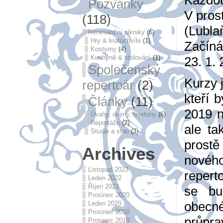
Pozvánky
V pro
(118)
(Lubla
Renesanční pikniky
(6)
Hry & kratochvíle
(1)
Začíná
Kostýmy
(4)
Kuchyně & stolování
(1)
23. 1. 
Společenský
Kurzy 
repertoár
(2)
kteří b
Články
(11)
2019 
Úvahy, dojmy, fejetony
(6)
Reportáže
(2)
ale ta
Studie a stati
(3)
prost
Archives
novéh
Listopad 2023
repert
Leden 2022
Říjen 2021
se bu
Prosinec 2020
obecn
Leden 2020
Prosinec 2019
průpra
Prosinec 2018