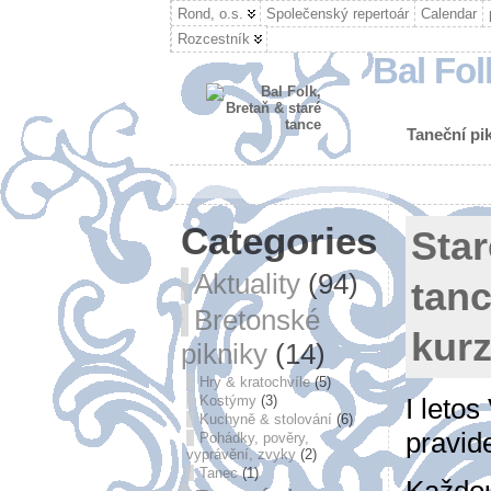
Rond, o.s.
Společenský repertoár
Calendar
Rozcestník
Bal Fol
Taneční pik
Categories
Sta
Aktuality
(94)
tanc
Bretonské
kurz
pikniky
(14)
Hry & kratochvíle
(5)
I leto
Kostýmy
(3)
Kuchyně & stolování
(6)
pravid
Pohádky, pověry,
vyprávění, zvyky
(2)
Tanec
(1)
Každou