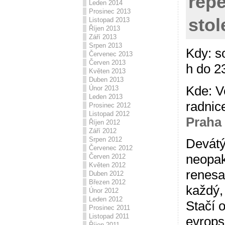
repe
Leden 2014
Prosinec 2013
stol
Listopad 2013
Říjen 2013
Září 2013
Srpen 2013
Kdy: s
Červenec 2013
Červen 2013
h do 2
Květen 2013
Duben 2013
Kde: V
Únor 2013
Leden 2013
radnic
Prosinec 2012
Listopad 2012
Praha
Říjen 2012
Září 2012
Srpen 2012
Devátý
Červenec 2012
neopak
Červen 2012
Květen 2012
renesa
Duben 2012
Březen 2012
každý,
Únor 2012
Leden 2012
Stačí o
Prosinec 2011
Listopad 2011
evrops
Říjen 2011