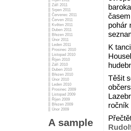
Září 2011
baroka
Srpen 2011
časem.
Červenec 2011
Červen 2011
pohár 
Květen 2011
Duben 2011
sezna
Březen 2011
Únor 2011
Leden 2011
K tanci
Prosinec 2010
Houseb
Listopad 2010
Říjen 2010
hudebn
Září 2010
Duben 2010
Březen 2010
Těšit 
Únor 2010
Leden 2010
občerst
Prosinec 2009
Lazebn
Listopad 2009
Říjen 2009
ročník
Březen 2009
Únor 2009
Přečtě
A sample
Rudolf