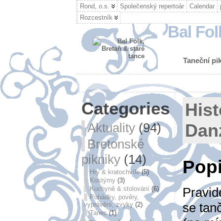
Rond, o.s.
Společenský repertoár
Calendar
Rozcestník
Bal Fol
Taneční pik
Categories
Hist
Aktuality
(94)
Dan
Bretonské
pikniky
(14)
Pop
Hry & kratochvíle
(5)
Kostýmy
(3)
Pravid
Kuchyně & stolování
(6)
Pohádky, pověry,
se tan
vyprávění, zvyky
(2)
Tanec
(1)