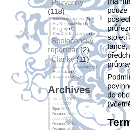
(na mí
Pozvánky
pouze 
(118)
poslec
Renesanční pikniky
(6)
Hry & kratochvíle
(1)
průřez
Kostýmy
(4)
Kuchyně & stolování
(1)
stolet
Společenský
tance,
repertoár
(2)
předch
Články
(11)
průpra
Úvahy, dojmy, fejetony
(6)
Reportáže
(2)
Podmín
Studie a stati
(3)
povinn
Archives
do obdo
Listopad 2023
(včetn
Leden 2022
Říjen 2021
Prosinec 2020
Ter
Leden 2020
Prosinec 2019
Prosinec 2018