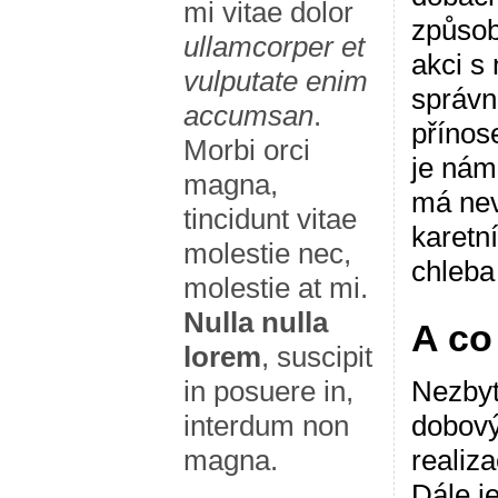
mi vitae dolor
způsob,
ullamcorper et
akci s
vulputate enim
správn
accumsan
.
přínos
Morbi orci
je nám 
magna,
má nev
tincidunt vitae
karetn
molestie nec,
chleba
molestie at mi.
Nulla nulla
A co
lorem
, suscipit
Nezbyt
in posuere in,
dobový
interdum non
realiz
magna.
Dále j