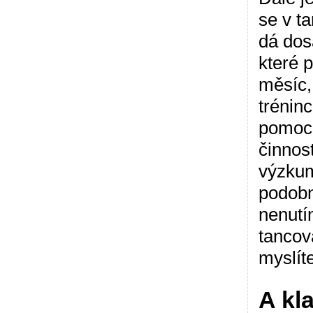
se v t
dá dos
které 
měsíc,
tréninc
pomoc 
činnos
výzkum
podobn
nenutí
tancov
myslíte
A kl