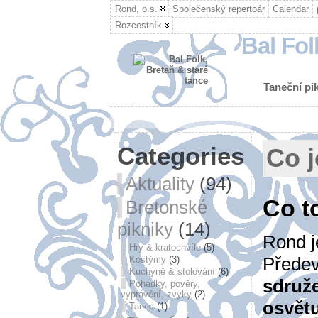
Rond, o.s.
Společenský repertoár
Calendar
Rozcestník
Bal Fol
Taneční pik
Categories
Co 
Aktuality
(94)
Co t
Bretonské
pikniky
(14)
Rond j
Hry & kratochvíle
(5)
Přede
Kostýmy
(3)
Kuchyně & stolování
(6)
sdruž
Pohádky, pověry,
vyprávění, zvyky
(2)
osvětu
Tanec
(1)