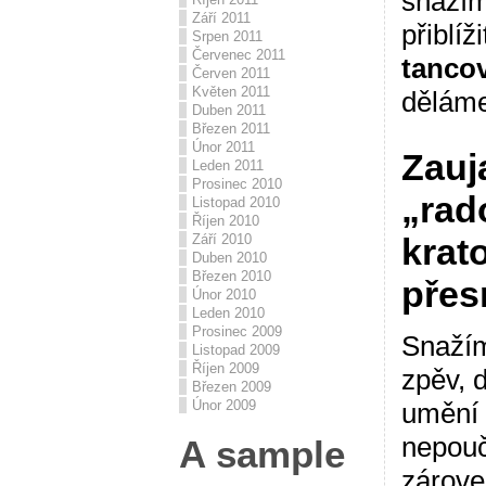
snažím
Září 2011
přiblíž
Srpen 2011
Červenec 2011
tancov
Červen 2011
Květen 2011
děláme
Duben 2011
Březen 2011
Únor 2011
Zauj
Leden 2011
Prosinec 2010
„rad
Listopad 2010
Říjen 2010
krat
Září 2010
Duben 2010
Březen 2010
přes
Únor 2010
Leden 2010
Prosinec 2009
Snažím
Listopad 2009
Říjen 2009
zpěv, 
Březen 2009
umění 
Únor 2009
nepouč
A sample
zároveň