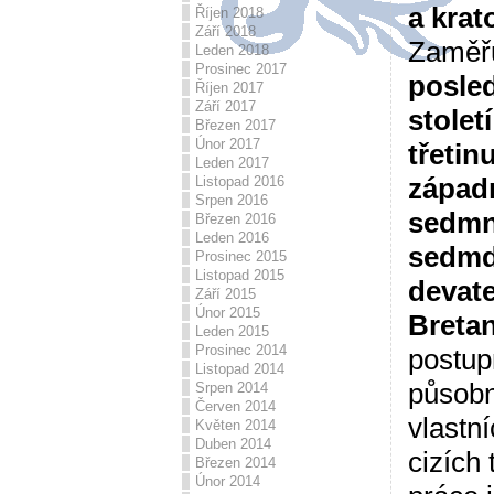
a krat
Říjen 2018
Září 2018
Zaměřu
Leden 2018
Prosinec 2017
posled
Říjen 2017
Září 2017
stolet
Březen 2017
Únor 2017
třetin
Leden 2017
západn
Listopad 2016
Srpen 2016
sedmná
Březen 2016
Leden 2016
sedmd
Prosinec 2015
Listopad 2015
devate
Září 2015
Únor 2015
Bretan
Leden 2015
Prosinec 2014
postup
Listopad 2014
působn
Srpen 2014
Červen 2014
vlastn
Květen 2014
Duben 2014
cizích
Březen 2014
Únor 2014