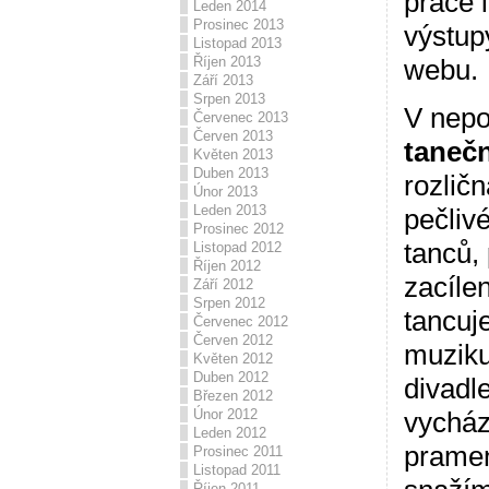
práce 
Leden 2014
Prosinec 2013
výstup
Listopad 2013
webu.
Říjen 2013
Září 2013
Srpen 2013
V nepo
Červenec 2013
Červen 2013
taneč
Květen 2013
Duben 2013
rozlič
Únor 2013
Leden 2013
pečliv
Prosinec 2012
tanců,
Listopad 2012
Říjen 2012
zacílen
Září 2012
Srpen 2012
tancuj
Červenec 2012
Červen 2012
muziku
Květen 2012
Duben 2012
divadl
Březen 2012
vycház
Únor 2012
Leden 2012
pramen
Prosinec 2011
Listopad 2011
Říjen 2011