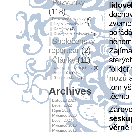
Pozvánky
lidové
(118)
dochov
Renesanční pikniky
(6)
zveme 
Hry & kratochvíle
(1)
Kostýmy
(4)
pořádá
Kuchyně & stolování
(1)
Společenský
během 
repertoár
(2)
Zajímá
starýc
Články
(11)
folkló
Úvahy, dojmy, fejetony
(6)
Reportáže
(2)
nozů
a
Studie a stati
(3)
tom vš
Archives
těchto
Listopad 2023
Leden 2022
Zárove
Říjen 2021
Prosinec 2020
sesku
Leden 2020
věrně
Prosinec 2019
Prosinec 2018