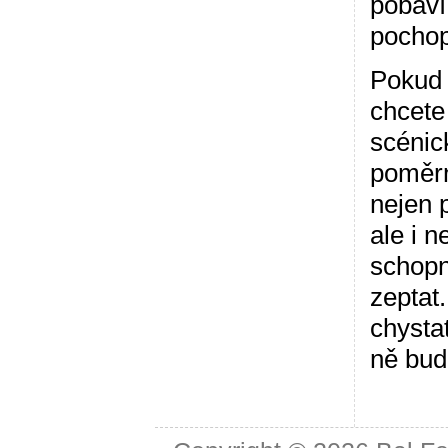
pobaví
pochop
Pokud 
chcete
scénic
poměrn
nejen 
ale i 
schopn
zeptat
chystat
ně bud