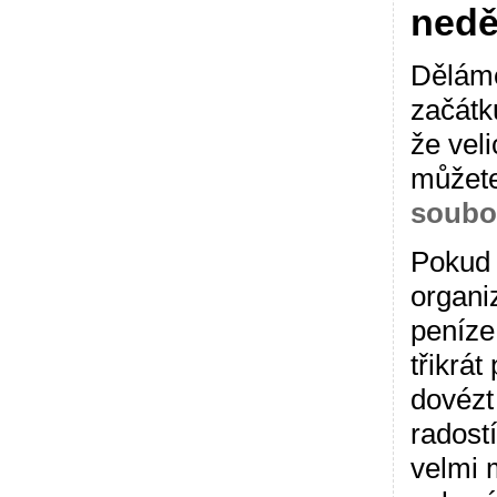
nedě
Děláme
začátk
že veli
můžete
soubo
Pokud 
organiz
peníze,
třikrá
dovézt 
radostí
velmi 