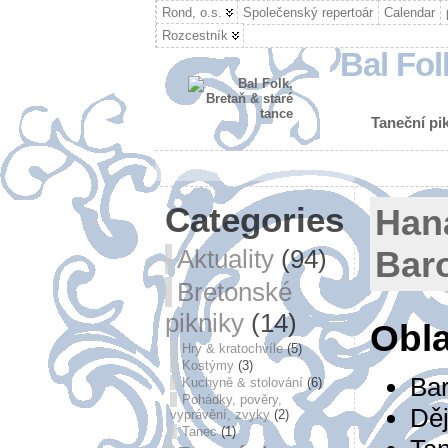
Rond, o.s.
Společenský repertoár
Calendar
Rozcestník
Bal Fol
Taneční pik
Categories
Han
Aktuality
(94)
Bar
Bretonské
pikniky
(14)
Obla
Hry & kratochvíle
(5)
Kostýmy
(3)
Bar
Kuchyně & stolování
(6)
Pohádky, pověry,
Děj
vyprávění, zvyky
(2)
Tanec
(1)