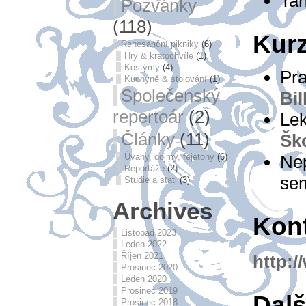
Tan
Pozvánky
(118)
Kurz
Renesanční pikniky
(6)
Hry & kratochvíle
(1)
Kostýmy
(4)
Pra
Kuchyně & stolování
(1)
Společenský
Bi
repertoár
(2)
Lek
Články
(11)
Šk
Úvahy, dojmy, fejetony
(6)
Nep
Reportáže
(2)
sem
Studie a stati
(3)
Archives
Kon
Listopad 2023
Leden 2022
Říjen 2021
http:/
Prosinec 2020
Leden 2020
Prosinec 2019
Dalš
Prosinec 2018