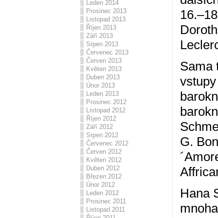
Leden 2014
Prosinec 2013
16.–18.
Listopad 2013
Doroth
Říjen 2013
Září 2013
Leclerc
Srpen 2013
Červenec 2013
Červen 2013
Sama t
Květen 2013
Duben 2013
vstupy
Únor 2013
barokn
Leden 2013
Prosinec 2012
barokní
Listopad 2012
Říjen 2012
Schmel
Září 2012
Srpen 2012
G. Bon
Červenec 2012
Červen 2012
´Amore
Květen 2012
Affrica
Duben 2012
Březen 2012
Únor 2012
Hana S
Leden 2012
Prosinec 2011
mnohal
Listopad 2011
Říjen 2011