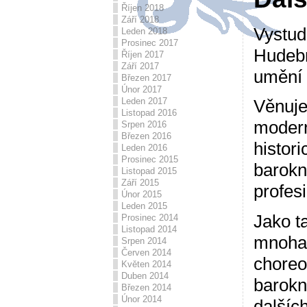
Říjen 2018
Září 2018
Vystud
Leden 2018
Prosinec 2017
Hudebn
Říjen 2017
Září 2017
umění 
Březen 2017
Únor 2017
Leden 2017
Věnuje
Listopad 2016
modern
Srpen 2016
Březen 2016
histor
Leden 2016
Prosinec 2015
barokn
Listopad 2015
Září 2015
profesi
Únor 2015
Leden 2015
Jako t
Prosinec 2014
Listopad 2014
mnoha
Srpen 2014
Červen 2014
choreo
Květen 2014
Duben 2014
barokn
Březen 2014
Únor 2014
dalšíc