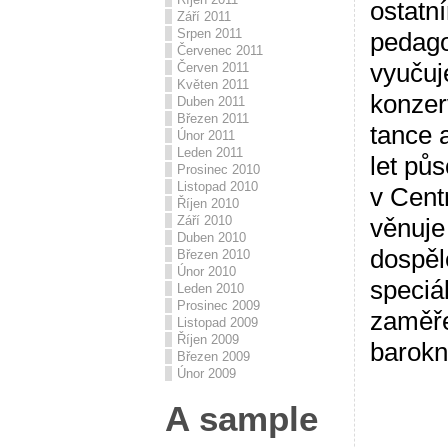
ostatní
Září 2011
Srpen 2011
pedagog
Červenec 2011
vyučuj
Červen 2011
Květen 2011
konzer
Duben 2011
Březen 2011
tance a
Únor 2011
Leden 2011
let pů
Prosinec 2010
Listopad 2010
v Cent
Říjen 2010
věnuje 
Září 2010
Duben 2010
dospěl
Březen 2010
Únor 2010
speciá
Leden 2010
Prosinec 2009
zaměře
Listopad 2009
Říjen 2009
barokn
Březen 2009
Únor 2009
A sample