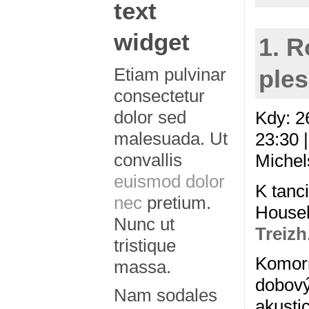
text
widget
1. R
Etiam pulvinar
ples
consectetur
dolor sed
Kdy: 2
malesuada. Ut
23:30 
convallis
Michel
euismod dolor
K tanci
nec
pretium.
Houseb
Nunc ut
Treizh
tristique
Komorn
massa.
dobový
Nam sodales
akusti