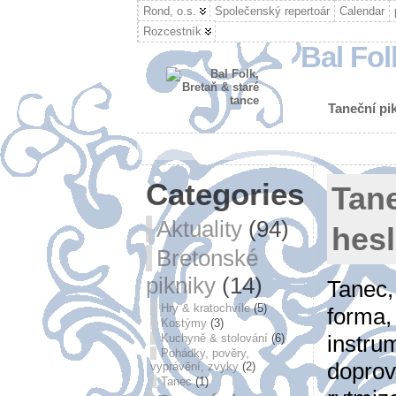
Rond, o.s.
Společenský repertoár
Calendar
Rozcestník
Bal Fol
Taneční pik
Categories
Tane
Aktuality
(94)
hes
Bretonské
pikniky
(14)
Tanec,
Hry & kratochvíle
(5)
forma,
Kostýmy
(3)
instru
Kuchyně & stolování
(6)
Pohádky, pověry,
doprov
vyprávění, zvyky
(2)
Tanec
(1)