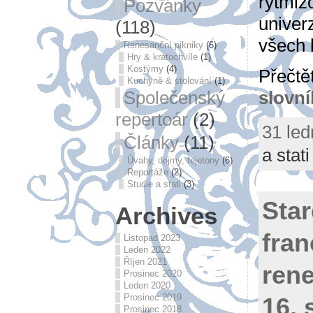
rytmiz
Pozvánky
univer
(118)
všech 
Renesanční pikniky
(6)
Hry & kratochvíle
(1)
Kostýmy
(4)
Přečtě
Kuchyně & stolování
(1)
slovní
Společenský
repertoár
(2)
31 led
Články
(11)
a stati
Úvahy, dojmy, fejetony
(6)
Reportáže
(2)
Studie a stati
(3)
Star
Archives
fra
Listopad 2023
Leden 2022
Říjen 2021
ren
Prosinec 2020
Leden 2020
Prosinec 2019
16. 
Prosinec 2018