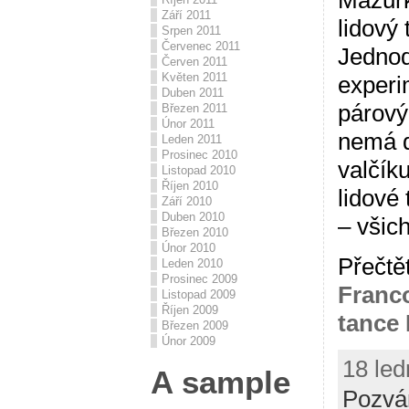
Mazurka
Září 2011
lidový 
Srpen 2011
Červenec 2011
Jednod
Červen 2011
Květen 2011
experi
Duben 2011
párový
Březen 2011
Únor 2011
nemá d
Leden 2011
Prosinec 2010
valčíku
Listopad 2010
Říjen 2010
lidové
Září 2010
Duben 2010
– všich
Březen 2010
Únor 2010
Přečtět
Leden 2010
Prosinec 2009
Franc
Listopad 2009
Říjen 2009
tance I
Březen 2009
Únor 2009
18 led
A sample
Pozvá