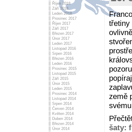
Říjen 2018
Září 2018
Franco
Leden 2018
Prosinec 2017
třetiny
Říjen 2017
Září 2017
ovlivně
Březen 2017
Únor 2017
stvořen
Leden 2017
Listopad 2016
prostř
Srpen 2016
králov
Březen 2016
Leden 2016
pozoru
Prosinec 2015
Listopad 2015
popíraj
Září 2015
Únor 2015
zaplav
Leden 2015
Prosinec 2014
země p
Listopad 2014
svému
Srpen 2014
Červen 2014
Květen 2014
Přečtě
Duben 2014
Březen 2014
šaty: 
Únor 2014