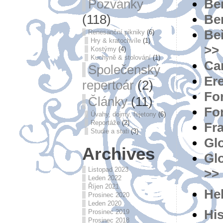
Be
Pozvánky
Be
(118)
Beř
Renesanční pikniky
(6)
Hry & kratochvíle
(1)
>>
Kostýmy
(4)
Kuchyně & stolování
(1)
Ca
Společenský
Er
repertoár
(2)
For
Články
(11)
Fo
Úvahy, dojmy, fejetony
(6)
Reportáže
(2)
Fr
Studie a stati
(3)
Glo
Archives
Glo
Listopad 2023
>>
Leden 2022
Říjen 2021
He
Prosinec 2020
Leden 2020
His
Prosinec 2019
Prosinec 2018