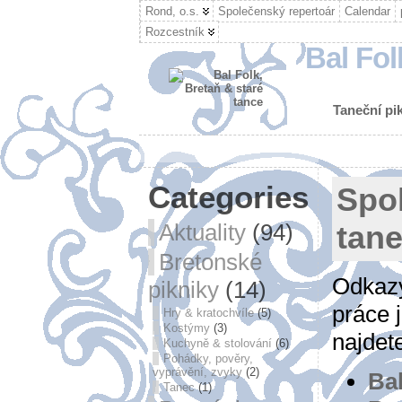
Rond, o.s.
Společenský repertoár
Calendar
Rozcestník
Bal Fol
Taneční pik
Categories
Spo
Aktuality
(94)
tan
Bretonské
Odkaz
pikniky
(14)
práce 
Hry & kratochvíle
(5)
Kostýmy
(3)
najdet
Kuchyně & stolování
(6)
Pohádky, pověry,
vyprávění, zvyky
(2)
Ba
Tanec
(1)