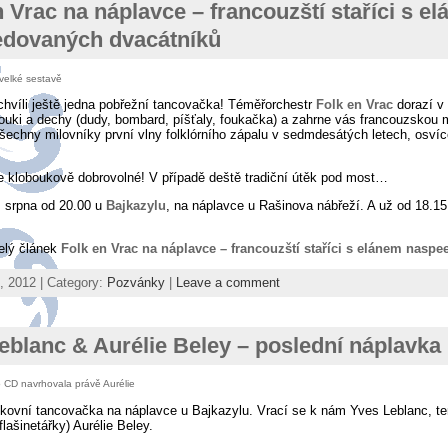
n Vrac na náplavce – francouzští staříci s e
dovaných dvacátníků
velké sestavě
chvíli ještě jedna pobřežní tancovačka! Téměřorchestr
Folk en Vrac
dorazí v
ouki a dechy (dudy, bombard, píšťaly, foukačka) a zahrne vás francouzskou m
všechny milovníky první vlny folklórního zápalu v sedmdesátých letech, osvíce
e kloboukově dobrovolné! V případě deště tradiční útěk pod most…
. srpna od 20.00 u
Bajkazylu
, na náplavce u Rašinova nábřeží. A už od 18.15
celý článek
Folk en Vrac na náplavce – francouzští staříci s elánem nasp
, 2012 | Category:
Pozvánky
|
Leave a comment
eblanc & Aurélie Beley – poslední náplavka
 CD navrhovala právě Aurélie
kovní tancovačka na náplavce u Bajkazylu. Vrací se k nám Yves Leblanc, ten
 flašinetářky) Aurélie Beley.