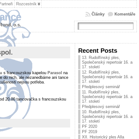
Partneři
Rozcestník
tance
Články
Komentáře
 Rond, o.s.
Recent Posts
pol.
13. Rudolfínský ples,
Společenský repertoár 16. a
17. století
12. Rudolfínský ples,
u
s francouzskou kapelou
Parasol
na
Společenský repertoár 16. a
ce do nich, ale nezanedbáme ani tance
17. století
kušenosti nejsou potřeba.
Předplesový seminář
11. Rudolfínský ples,
Společenský repertoár 16. a
od 20.00 tancovačka s francouzskou
17. století
Předplesový seminář
10. Rudolfínský ples,
Společenský repertoár 16. a
17. století
PF 2020
PF 2019
XII. Historický ples Alla