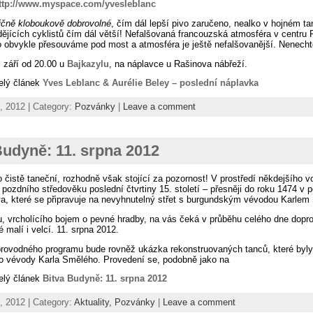
ttp://www.myspace.com/yvesleblanc
ičně kloboukově dobrovolné
, čím dál lepší pivo zaručeno, nealko v hojném t
ždějících cyklistů čím dál větší! Nefalšovaná francouzská atmosféra v centru
o obvykle přesouváme pod most a atmosféra je ještě nefalšovanější. Nenechte 
. září od 20.00 u
Bajkazylu
, na náplavce u Rašinova nábřeží.
celý článek
Yves Leblanc & Aurélie Beley – poslední náplavka
, 2012 | Category:
Pozvánky
|
Leave a comment
Budyně: 11. srpna 2012
o čistě taneční, rozhodně však stojící za pozornost! V prostředí někdejšího
 pozdního středověku poslední čtvrtiny 15. století – přesněji do roku 1474 
a, které se připravuje na nevyhnutelný střet s burgundským vévodou Karle
u, vrcholícího bojem o pevné hradby, na vás čeká v průběhu celého dne dopro
é malí i velcí. 11. srpna 2012.
rovodného programu bude rovněž ukázka rekonstruovaných tanců, které byly 
 vévody Karla Smělého. Provedení se, podobně jako na
celý článek
Bitva Budyně: 11. srpna 2012
, 2012 | Category:
Aktuality,
Pozvánky
|
Leave a comment