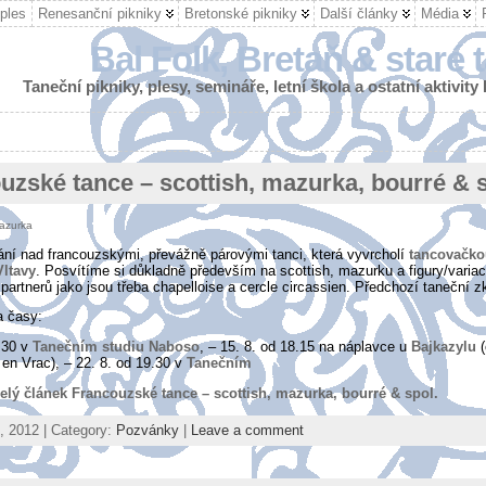
ples
Renesanční pikniky
Bretonské pikniky
Další články
Média
Bal Folk, Bretaň & staré 
Taneční pikniky, plesy, semináře, letní škola a ostatní aktivity
uzské tance – scottish, mazurka, bourré & s
azurka
tkání nad francouzskými, převážně párovými tanci, která vyvrcholí
tancovačko
Vltavy
. Posvítíme si důkladně především na scottish, mazurku a figury/varia
partnerů jako jsou třeba chapelloise a cercle circassien. Předchozí taneční z
a časy:
9.30 v
Tanečním studiu Naboso
, – 15. 8. od 18.15 na náplavce u
Bajkazylu
(
 en Vrac), – 22. 8. od 19.30 v
Tanečním
celý článek
Francouzské tance – scottish, mazurka, bourré & spol.
, 2012 | Category:
Pozvánky
|
Leave a comment