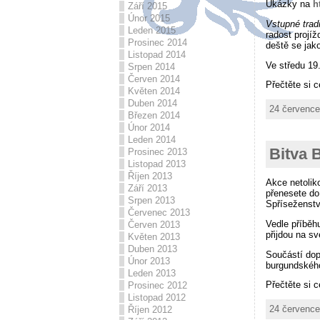
Ukázky na
h
Září 2015
Únor 2015
Vstupné trad
Leden 2015
radost projí
Prosinec 2014
deště se jak
Listopad 2014
Ve středu 19
Srpen 2014
Červen 2014
Přečtěte si 
Květen 2014
Duben 2014
24 července
Březen 2014
Únor 2014
Leden 2014
Bitva 
Prosinec 2013
Listopad 2013
Říjen 2013
Akce netolik
Září 2013
přenesete do
Srpen 2013
Spříseženstv
Červenec 2013
Vedle příběh
Červen 2013
přijdou na sv
Květen 2013
Duben 2013
Součástí dop
Únor 2013
burgundského
Leden 2013
Přečtěte si 
Prosinec 2012
Listopad 2012
24 července
Říjen 2012