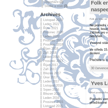
Folk e
Reportáže
(2)
Studie a stati
(3)
naspee
Archives
Folk en Vrac ve 
Listopad 2023
Leden 2022
Na poslední 
Říjen 2021
housle, bouz
Prosinec 2020
zážitek pro 
neslyšeli…
Leden 2020
Prosinec 2019
Vstupné stál
Prosinec 2018
Říjen 2018
Ve středu 15
Září 2018
školení,
Leden 2018
Přečtěte si 
Prosinec 2017
Říjen 2017
30 července
Září 2017
Březen 2017
Únor 2017
Leden 2017
Yves L
Listopad 2016
Srpen 2016
Obal posledního
Březen 2016
Leden 2016
Poslední ven
Prosinec 2015
příležitostné
Listopad 2015