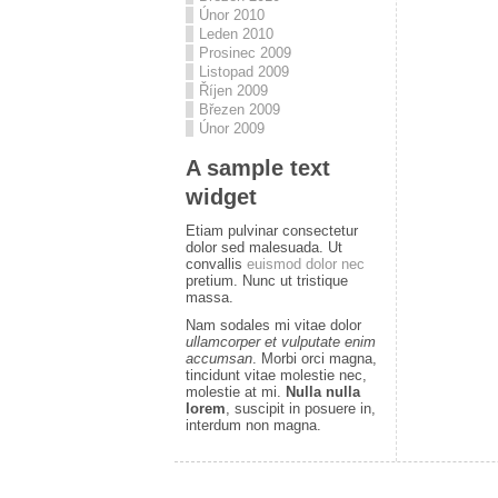
Únor 2010
Leden 2010
Prosinec 2009
Listopad 2009
Říjen 2009
Březen 2009
Únor 2009
A sample text
widget
Etiam pulvinar consectetur
dolor sed malesuada. Ut
convallis
euismod dolor nec
pretium. Nunc ut tristique
massa.
Nam sodales mi vitae dolor
ullamcorper et vulputate enim
accumsan
. Morbi orci magna,
tincidunt vitae molestie nec,
molestie at mi.
Nulla nulla
lorem
, suscipit in posuere in,
interdum non magna.