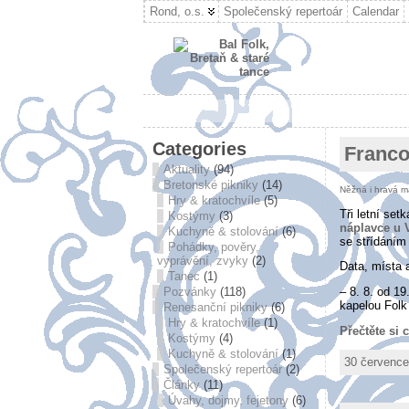
Rond, o.s.
Společenský repertoár
Calendar
Categories
Franco
Aktuality
(94)
Bretonské pikniky
(14)
Něžná i hravá m
Hry & kratochvíle
(5)
Tři letní se
Kostýmy
(3)
náplavce u 
Kuchyně & stolování
(6)
se střídáním 
Pohádky, pověry,
vyprávění, zvyky
(2)
Data, místa 
Tanec
(1)
Pozvánky
(118)
– 8. 8. od 1
kapelou Folk
Renesanční pikniky
(6)
Hry & kratochvíle
(1)
Přečtěte si 
Kostýmy
(4)
Kuchyně & stolování
(1)
30 července
Společenský repertoár
(2)
Články
(11)
Úvahy, dojmy, fejetony
(6)