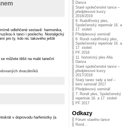
lánem
Danza
Staré společenské tance –
předplesové kurzy
2018/2019
9. Rudolfínský ples,
Společenský repertoár 16. a
17. století
 mírně odlehčené sestavě: harmonika,
Předplesový seminář
uzikou k tanci i poslechu. Nostalgický
ní pro ty, kdo nic takového ještě
8. Rondí rudolfínský ples,
Společenský repertoár 16. a
17. století
PF 2018
11. historický ples Alla
 se můžete těšit na malé taneční
Danza
Staré společenské tance –
předplesové kurzy
eedovaných dvacátníků
2017/2018
Starý tanec tady a teď –
letní seminář 2017
Předplesový seminář
7. Rondí ples, Společenský
repertoár 16. a 17. století
PF 2017
Odkazy
tokrát v doprovodu harfenistky (a
Fórum starého tance
Rond…