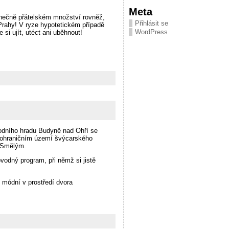
Meta
anečně přátelském množství rovněž,
Přihlásit se
 Prahy! V ryze hypotetickém případě
WordPress
si ujít, utéct ani uběhnout!
 vodního hradu Budyně nad Ohří se
v pohraničním území švýcarského
m Smělým.
vodný program, při němž si jistě
módní v prostředí dvora