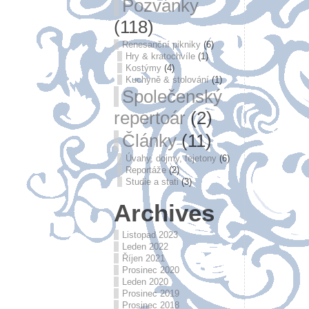
Pozvánky
(118)
Renesanční pikniky
(6)
Hry & kratochvíle
(1)
Kostýmy
(4)
Kuchyně & stolování
(1)
Společenský
repertoár
(2)
Články
(11)
Úvahy, dojmy, fejetony
(6)
Reportáže
(2)
Studie a stati
(3)
Archives
Listopad 2023
Leden 2022
Říjen 2021
Prosinec 2020
Leden 2020
Prosinec 2019
Prosinec 2018