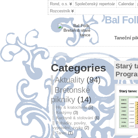
Rond, o.s.
Společenský repertoár
Calendar
Rozcestník
Bal Fol
Taneční pik
Categories
Starý t
Progr
Aktuality
(94)
Bretonské
pikniky
(14)
Hry & kratochvíle
(5)
Kostýmy
(3)
Kuchyně & stolování
(6)
Pohádky, pověry,
vyprávění, zvyky
(2)
Tanec
(1)