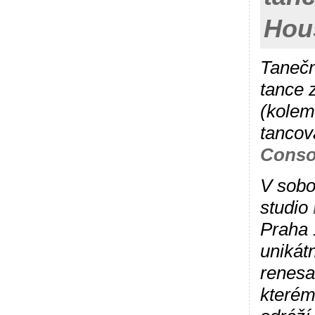
Hou
Tanečn
tance 
(kolem
tancov
Conso
V sobo
studio
Praha 
unikát
renesa
kterém