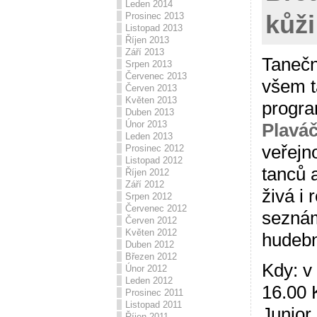
Leden 2014
kůži
Prosinec 2013
Listopad 2013
Říjen 2013
Září 2013
Tanečn
Srpen 2013
Červenec 2013
všem t
Červen 2013
Květen 2013
progra
Duben 2013
Únor 2013
Plavá
Leden 2013
veřejn
Prosinec 2012
Listopad 2012
tanců 
Říjen 2012
Září 2012
živá i
Srpen 2012
Červenec 2012
seznám
Červen 2012
Květen 2012
hudebn
Duben 2012
Březen 2012
Kdy: v
Únor 2012
Leden 2012
16.00 
Prosinec 2011
Listopad 2011
Junior
Říjen 2011