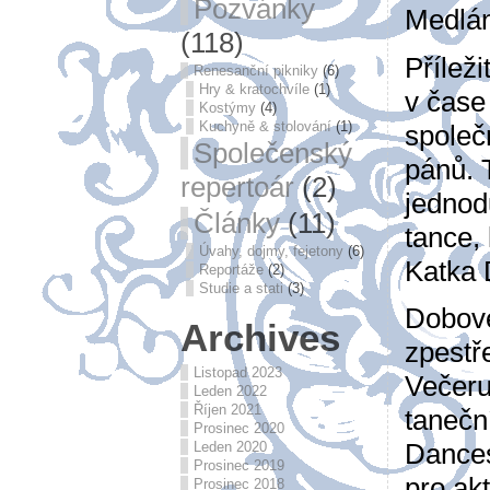
Pozvánky
Medlá
(118)
Příleži
Renesanční pikniky
(6)
Hry & kratochvíle
(1)
v čase
Kostýmy
(4)
Kuchyně & stolování
(1)
společ
Společenský
pánů. 
repertoár
(2)
jednod
Články
(11)
tance,
Úvahy, dojmy, fejetony
(6)
Katka 
Reportáže
(2)
Studie a stati
(3)
Dobové
Archives
zpestř
Listopad 2023
Večeru
Leden 2022
Říjen 2021
tanečn
Prosinec 2020
Dances
Leden 2020
Prosinec 2019
pro ak
Prosinec 2018