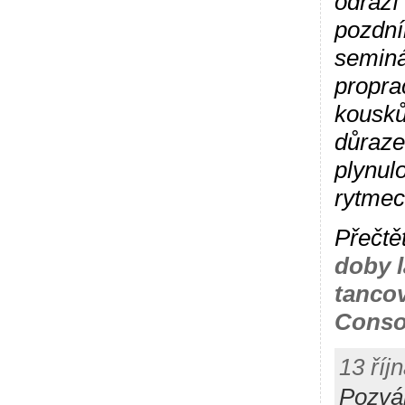
odráží 
pozdní
seminá
propra
kousků
důraze
plynulo
rytmec
Přečtě
doby 
tanco
Conso
13 říj
Pozvá