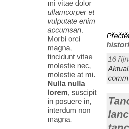
mi vitae dolor
ullamcorper et
vulputate enim
accumsan
.
Přečtě
Morbi orci
histor
magna,
tincidunt vitae
16 říj
molestie nec,
Aktual
molestie at mi.
comm
Nulla nulla
lorem
, suscipit
Tan
in posuere in,
interdum non
lan
magna.
tan