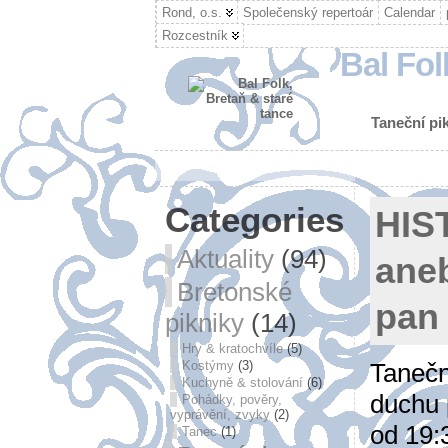
Rond, o.s.
Společenský repertoár
Calendar
Rozcestník
Bal Fol
Taneční pik
Categories
HIS
Aktuality
(94)
aneb
Bretonské
pan
pikniky
(14)
Hry & kratochvíle
(5)
Tanečn
Kostýmy
(3)
Kuchyně & stolování
(6)
duchu 
Pohádky, pověry,
vyprávění, zvyky
(2)
od 19:
Tanec
(1)