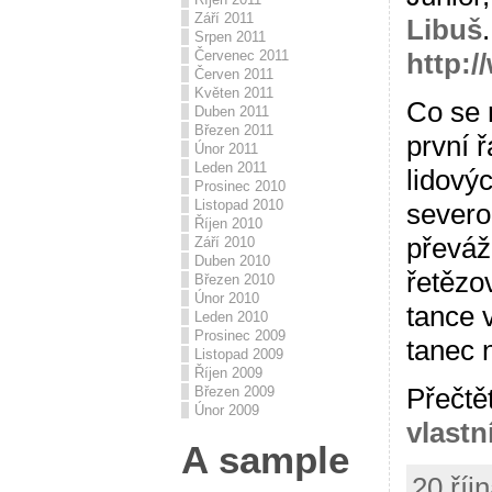
Září 2011
Libuš
Srpen 2011
Červenec 2011
http:/
Červen 2011
Květen 2011
Co se 
Duben 2011
Březen 2011
první 
Únor 2011
Leden 2011
lidový
Prosinec 2010
Listopad 2010
severo
Říjen 2010
převáž
Září 2010
Duben 2010
řetězo
Březen 2010
Únor 2010
tance v
Leden 2010
Prosinec 2009
tanec 
Listopad 2009
Říjen 2009
Přečtě
Březen 2009
Únor 2009
vlastn
A sample
20 říj