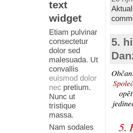
text
Aktual
widget
comm
Etiam pulvinar
5. h
consectetur
dolor sed
Dan
malesuada. Ut
convallis
Občans
euismod dolor
Spole
nec
pretium.
opět
Nunc ut
jedine
tristique
massa.
5
.
Nam sodales