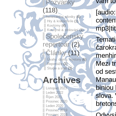
vám to
Pozvánky
(118)
[audio:
Renesanční pikniky
(6)
content
Hry & kratochvíle
(1)
Kostýmy
(4)
mp3|ti
Kuchyně & stolování
(1)
Společenský
Temati
repertoár
(2)
čarokr
Články
(11)
menhir
Úvahy, dojmy, fejetony
(6)
Mezi t
Reportáže
(2)
Studie a stati
(3)
od ses
Archives
Manau.
biniou 
Listopad 2023
Leden 2022
slova.
Říjen 2021
Prosinec 2020
breton
Leden 2020
Prosinec 2019
Odvysí
Prosinec 2018