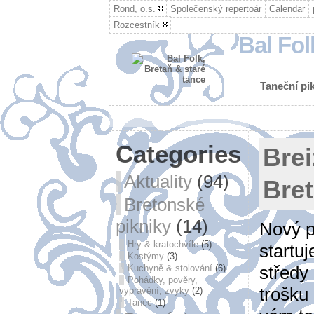
Rond, o.s.
Společenský repertoár
Calendar
Rozcestník
Bal Fol
Taneční pik
Categories
Brei
Aktuality
(94)
Bre
Bretonské
pikniky
(14)
Nový p
Hry & kratochvíle
(5)
startu
Kostýmy
(3)
středy 
Kuchyně & stolování
(6)
Pohádky, pověry,
trošku
vyprávění, zvyky
(2)
Tanec
(1)