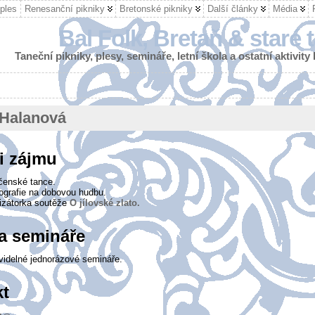
ples
Renesanční pikniky
Bretonské pikniky
Další články
Média
Bal Folk, Bretaň & staré 
Taneční pikniky, plesy, semináře, letní škola a ostatní aktivity
 Halanová
i zájmu
čenské tance.
ografie na dobovou hudbu.
izátorka soutěže
O jílovské zlato.
a semináře
videlné jednorázové semináře.
kt