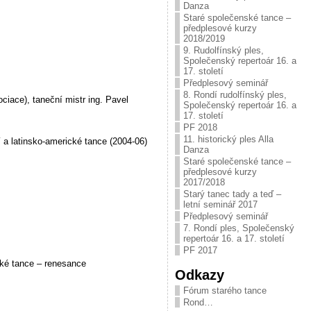
Danza
Staré společenské tance –
předplesové kurzy
2018/2019
9. Rudolfínský ples,
Společenský repertoár 16. a
17. století
Předplesový seminář
8. Rondí rudolfínský ples,
iace), taneční mistr ing. Pavel
Společenský repertoár 16. a
17. století
PF 2018
11. historický ples Alla
 a latinsko-americké tance (2004-06)
Danza
Staré společenské tance –
předplesové kurzy
2017/2018
Starý tanec tady a teď –
letní seminář 2017
Předplesový seminář
7. Rondí ples, Společenský
repertoár 16. a 17. století
PF 2017
cké tance – renesance
Odkazy
Fórum starého tance
Rond…