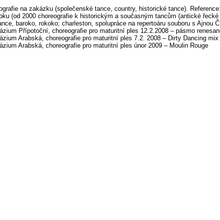
grafie na zakázku (společenské tance, country, historické tance). Reference
oku (od 2000 choreografie k historickým a současným tancům (antické řecké 
nce, baroko, rokoko; charleston, spolupráce na repertoáru souboru s Ajnou 
zium Přípotoční, choreografie pro maturitní ples 12.2.2008 – pásmo renesan
ium Arabská, choreografie pro maturitní ples 7.2. 2008 – Dirty Dancing mix
zium Arabská, choreografie pro maturitní ples únor 2009 – Moulin Rouge