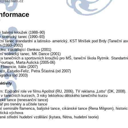
ll@seznam.cz
informace
 baletní kroužek (1988–90)
ý scénický tanec (1990–93)
ní tanec standardní a latinsko- americký, KST Mníšek pod Brdy (Taneční asoc
ín (1993–2002)
oku, zakládající členkou (2001)
ní scénický tanec, MK Dance (2001)
ka tanečních a sportovních kroužků pro MŠ, taneční škola Rytmik. Standartní
Fourtaps, Marta Aulická (2005-06)
 Florencie, Itálie (2007)
co, Estudio-Feliz, Petra Šťastná (od 2007)
grafka (od 2003)
ktivity
lm: Epizodní role ve filmu Apoštol (RU, 2006), TV reklama „Lotto“ (DK, 2008).
 v tanečních kurzech, 3 roky lektorkou dětského tanečního kurzu
ické tance (renesanční tance)
ř pro trenéry a učitele tance
í semináře flamenca, balijské tance, cikánské tance (Rena Milgrom), histori
tická výchova
né střední hudební vzdělání (kytara, flétna, hudební teorie)