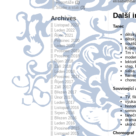
elisabethha
Reportáže
(2)
Studie a stati
(3)
Další 
Archives
Listopad 2023
Tanec
Leden 2022
dětský
Říjen 2021
dětsk
Prosinec 2020
soutěž
Leden 2020
Kojet
Prosinec 2019
Trn v 
Prosinec 2018
moder
Říjen 2018
lektor
Září 2018
step, 
salsa,
Leden 2018
flamen
Prosinec 2017
choreo
Říjen 2017
Září 2017
Související a
Březen 2017
TV, fi
Únor 2017
výuka
Leden 2017
histor
Listopad 2016
seminá
Srpen 2016
tanečn
Březen 2016
drama
Leden 2016
ukonče
Prosinec 2015
Choreograf
Listopad 2015