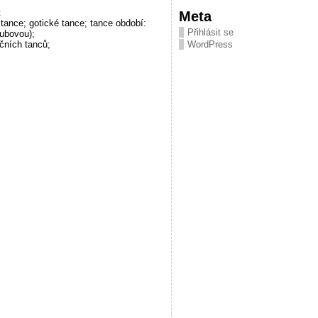
:
Meta
tance; gotické tance; tance období:
Přihlásit se
Čubovou);
čních tanců;
WordPress