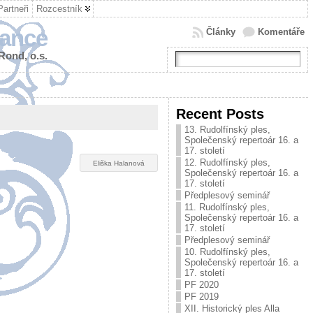
Partneři
Rozcestník
tance
Články
Komentáře
 Rond, o.s.
Recent Posts
13. Rudolfínský ples,
Společenský repertoár 16. a
17. století
12. Rudolfínský ples,
Eliška Halanová
Společenský repertoár 16. a
17. století
Předplesový seminář
11. Rudolfínský ples,
Společenský repertoár 16. a
17. století
Předplesový seminář
10. Rudolfínský ples,
Společenský repertoár 16. a
17. století
PF 2020
PF 2019
XII. Historický ples Alla