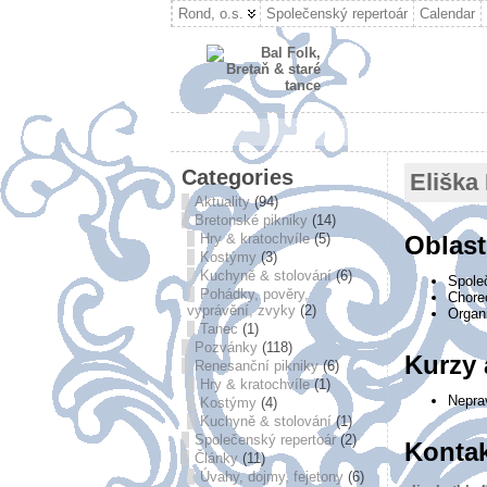
Rond, o.s.
Společenský repertoár
Calendar
Categories
Eliška
Aktuality
(94)
Bretonské pikniky
(14)
Hry & kratochvíle
(5)
Oblast
Kostýmy
(3)
Kuchyně & stolování
(6)
Spole
Pohádky, pověry,
Chore
vyprávění, zvyky
(2)
Organ
Tanec
(1)
Pozvánky
(118)
Kurzy 
Renesanční pikniky
(6)
Hry & kratochvíle
(1)
Nepra
Kostýmy
(4)
Kuchyně & stolování
(1)
Společenský repertoár
(2)
Konta
Články
(11)
Úvahy, dojmy, fejetony
(6)