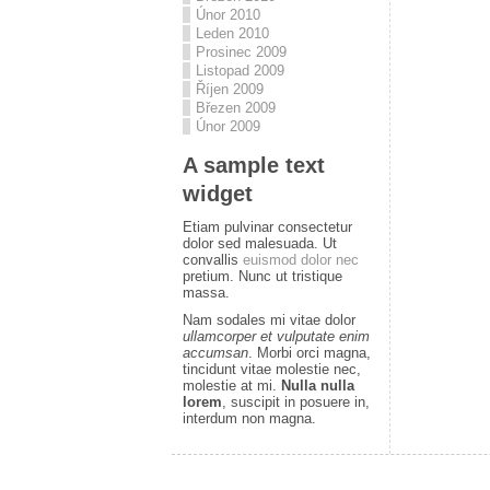
Únor 2010
Leden 2010
Prosinec 2009
Listopad 2009
Říjen 2009
Březen 2009
Únor 2009
A sample text
widget
Etiam pulvinar consectetur
dolor sed malesuada. Ut
convallis
euismod dolor nec
pretium. Nunc ut tristique
massa.
Nam sodales mi vitae dolor
ullamcorper et vulputate enim
accumsan
. Morbi orci magna,
tincidunt vitae molestie nec,
molestie at mi.
Nulla nulla
lorem
, suscipit in posuere in,
interdum non magna.