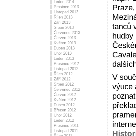
Leden 2014
Praze,
Prosinec 2013
Listopad 2013
Meziná
Říjen 2013
Září 2013
tanců 
Srpen 2013
Červenec 2013
hudby a
Červen 2013
Českém
Květen 2013
Duben 2013
Cavale
Únor 2013
Leden 2013
dalších
Prosinec 2012
Listopad 2012
Říjen 2012
V souč
Září 2012
Srpen 2012
výuce 
Červenec 2012
poznat
Červen 2012
Květen 2012
překla
Duben 2012
Březen 2012
pramen
Únor 2012
Leden 2012
intern
Prosinec 2011
Listopad 2011
Histor
Říjen 2011