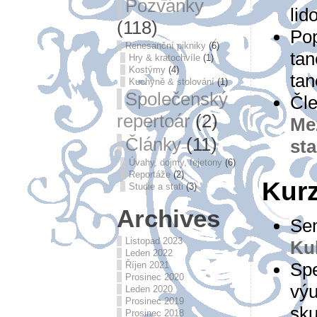
Pozvánky
lid
(118)
Pop
Renesanční pikniky
(6)
tan
Hry & kratochvíle
(1)
Kostýmy
(4)
tan
Kuchyně & stolování
(1)
Společenský
Čle
repertoár
(2)
Mez
Články
(11)
sta
Úvahy, dojmy, fejetony
(6)
Reportáže
(2)
Kurz
Studie a stati
(3)
Archives
Sem
Listopad 2023
Ku
Leden 2022
Spe
Říjen 2021
Prosinec 2020
výu
Leden 2020
Prosinec 2019
sku
Prosinec 2018