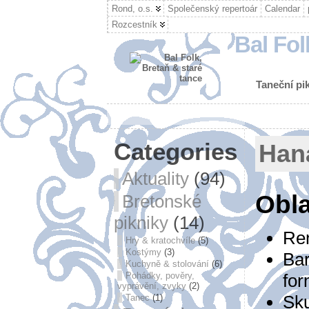
Rond, o.s.
Společenský repertoár
Calendar
Rozcestník
Bal Fol
Taneční pik
Categories
Han
Aktuality
(94)
Obla
Bretonské
pikniky
(14)
Ren
Hry & kratochvíle
(5)
Kostýmy
(3)
Bar
Kuchyně & stolování
(6)
Pohádky, pověry,
for
vyprávění, zvyky
(2)
Sku
Tanec
(1)