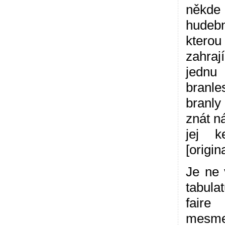
někde
hudebn
kterou
zahraj
jednu 
branle
branly
znát n
jej k
[origina
Je ne 
tabula
faire
mesmes