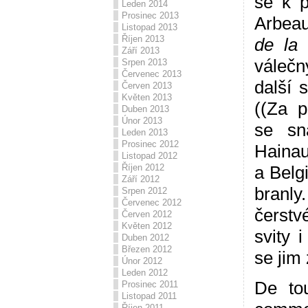
se k p
Leden 2014
Prosinec 2013
Arbea
Listopad 2013
Říjen 2013
de la 
Září 2013
válečn
Srpen 2013
Červenec 2013
další s
Červen 2013
Květen 2013
((Za 
Duben 2013
Únor 2013
se sn
Leden 2013
Prosinec 2012
Hainau
Listopad 2012
Říjen 2012
a Belgi
Září 2012
branly
Srpen 2012
Červenec 2012
čerstv
Červen 2012
Květen 2012
svity 
Duben 2012
Březen 2012
se jim z
Únor 2012
Leden 2012
De to
Prosinec 2011
Listopad 2011
Říjen 2011