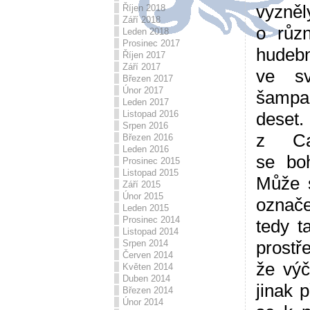
vyzně
Říjen 2018
Září 2018
o různ
Leden 2018
Prosinec 2017
hudebn
Říjen 2017
Září 2017
ve sv
Březen 2017
Únor 2017
šampa
Leden 2017
Listopad 2016
deset
Srpen 2016
z Ca
Březen 2016
Leden 2016
se boh
Prosinec 2015
Listopad 2015
Může s
Září 2015
Únor 2015
označe
Leden 2015
Prosinec 2014
tedy t
Listopad 2014
prost
Srpen 2014
Červen 2014
že vý
Květen 2014
Duben 2014
jinak 
Březen 2014
Únor 2014