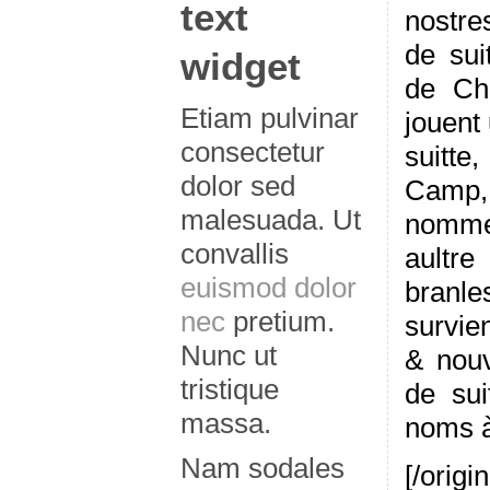
text
nostre
de sui
widget
de Ch
Etiam pulvinar
jouent
consectetur
suitte,
dolor sed
Camp, 
malesuada. Ut
nommen
convallis
aultr
euismod dolor
branles
nec
pretium.
survie
Nunc ut
& nouv
tristique
de sui
massa.
noms à 
Nam sodales
[/origin