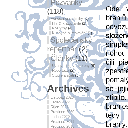
Pozvánky
Ode v
(118)
branl
Renesanční pikniky
(6)
Hry & kratochvíle
(1)
odvozu
Kostýmy
(4)
Kuchyně & stolování
(1)
slože
Společenský
simpl
repertoár
(2)
nohou 
Články
(11)
čili p
Úvahy, dojmy, fejetony
(6)
zpest
Reportáže
(2)
Studie a stati
(3)
pomalý
Archives
se jej
zlíbilo
Listopad 2023
Leden 2022
branl
Říjen 2021
Prosinec 2020
tedy 
Leden 2020
Prosinec 2019
branl
Prosinec 2018