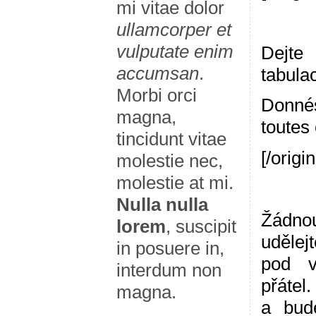
mi vitae dolor
ullamcorper et
vulputate enim
Dejte
accumsan
.
tabulac
Morbi orci
Donné
magna,
toutes 
tincidunt vitae
[/origin
molestie nec,
molestie at mi.
Nulla nulla
Žádno
lorem
, suscipit
udělej
in posuere in,
pod v
interdum non
přátel
magna.
a bude