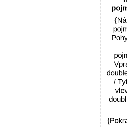
poj
{Ná
poj
Pohyb
poj
Vpra
double
/ Ty
vlev
doubl
{Pokr