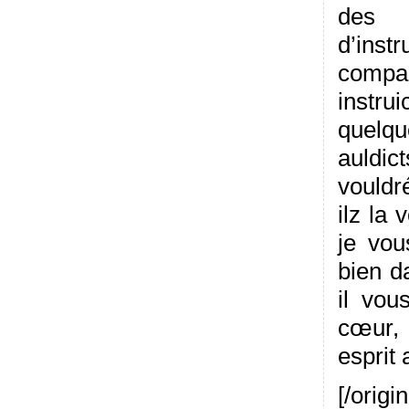
des 
d’in
compa
instrui
quelqu
auldic
vouldr
ilz la
je vou
bien d
il vou
cœur,
esprit 
[/origin