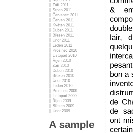
comme 
Září 2011
& ema
Srpen 2011
Červenec 2011
compo
Červen 2011
Květen 2011
double
Duben 2011
Březen 2011
lair, 
Únor 2011
quel
Leden 2011
Prosinec 2010
interc
Listopad 2010
Říjen 2010
pesant
Září 2010
Duben 2010
bon a 
Březen 2010
Únor 2010
inve
Leden 2010
distru
Prosinec 2009
Listopad 2009
de Cha
Říjen 2009
Březen 2009
de sac
Únor 2009
ont mi
A sample
certa