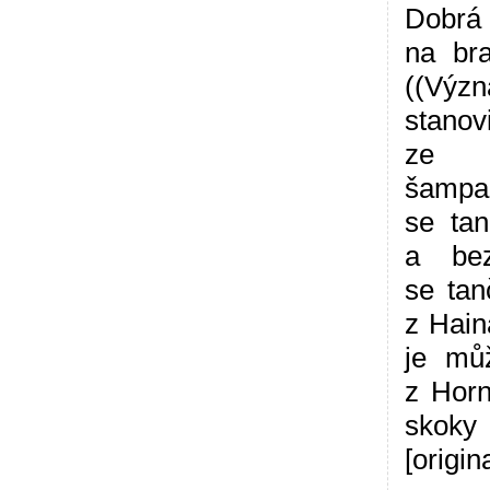
Dobrá
na br
((Výz
stanov
ze s
šampa
se tan
a bez
se tan
z Hain
je můž
z Horn
skoky
[origina