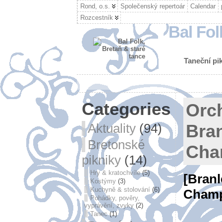
Rond, o.s.
Společenský repertoár
Calendar
Rozcestník
Bal Fol
Taneční pik
Categories
Orc
Aktuality
(94)
Bra
Bretonské
Cha
pikniky
(14)
Hry & kratochvíle
(5)
[Bran
Kostýmy
(3)
Kuchyně & stolování
(6)
Cham
Pohádky, pověry,
vyprávění, zvyky
(2)
Tanec
(1)