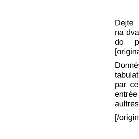
Dejte 
na dva 
do pa
[origina
Donn
tabula
par ce
entrée 
aultres
[/origin