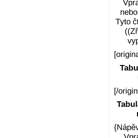
Vpra
nebol
Tyto č
((Z
vyp
[origina
Tabu
[/origin
Tabul
{Nápěv
Vpra