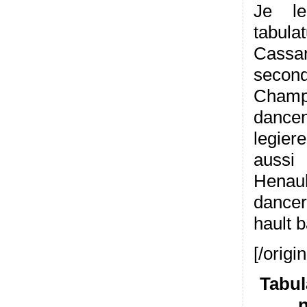
Je le
tabul
Cassan
second
Champ
dance
legie
aussi
Henaul
dance
hault b
[/origin
Tabul