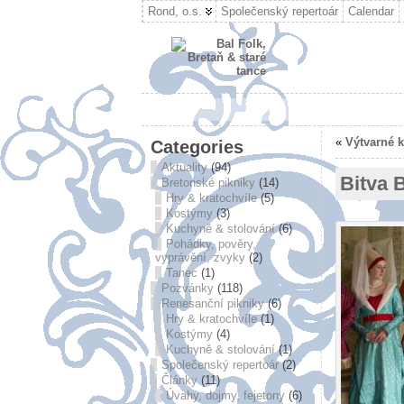
Rond, o.s.
Společenský repertoár
Calendar
«
Výtvarné k
Categories
Aktuality
(94)
Bitva 
Bretonské pikniky
(14)
Hry & kratochvíle
(5)
Kostýmy
(3)
Kuchyně & stolování
(6)
Pohádky, pověry,
vyprávění, zvyky
(2)
Tanec
(1)
Pozvánky
(118)
Renesanční pikniky
(6)
Hry & kratochvíle
(1)
Kostýmy
(4)
Kuchyně & stolování
(1)
Společenský repertoár
(2)
Články
(11)
Úvahy, dojmy, fejetony
(6)