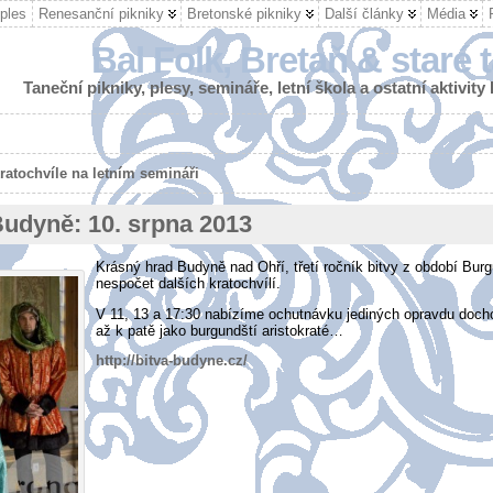
ples
Renesanční pikniky
Bretonské pikniky
Další články
Média
Bal Folk, Bretaň & staré 
Taneční pikniky, plesy, semináře, letní škola a ostatní aktivity
ratochvíle na letním semináři
Budyně: 10. srpna 2013
Krásný hrad Budyně nad Ohří, třetí ročník bitvy z období Bur
nespočet dalších kratochvílí.
V 11, 13 a 17:30 nabízíme ochutnávku jediných opravdu doch
až k patě jako burgundští aristokraté…
http://bitva-budyne.cz/