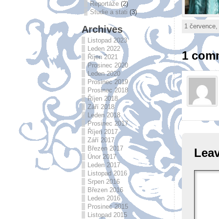
Reportáže
(2)
Studie a stati
(3)
1 července,
Archives
Listopad 2023
Leden 2022
1 comm
Říjen 2021
Prosinec 2020
Leden 2020
Prosinec 2019
Prosinec 2018
Říjen 2018
Září 2018
Leden 2018
Prosinec 2017
Říjen 2017
Září 2017
Březen 2017
Leav
Únor 2017
Leden 2017
Listopad 2016
Srpen 2016
Březen 2016
Leden 2016
Prosinec 2015
Listopad 2015