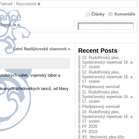
Partneři
Rozcestník
tance
Články
Komentáře
 Rond, o.s.
Letní Nadějkovské slavnosti
»
Recent Posts
13. Rudolfínský ples,
Společenský repertoár 16. a
17. století
12. Rudolfínský ples,
gundských válek, vojenský tábor a
Společenský repertoár 16. a
17. století
Předplesový seminář
ovaných středověkých tanců, od hlavy
11. Rudolfínský ples,
Společenský repertoár 16. a
17. století
Předplesový seminář
10. Rudolfínský ples,
Společenský repertoár 16. a
17. století
PF 2020
PF 2019
XII. Historický ples Alla