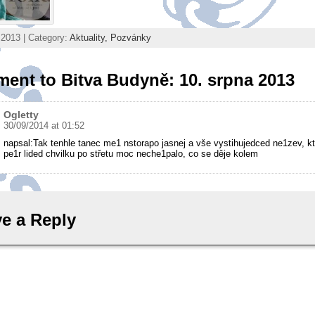
 2013 | Category:
Aktuality,
Pozvánky
ent to Bitva Budyně: 10. srpna 2013
Ogletty
30/09/2014 at 01:52
napsal:Tak tenhle tanec me1 nstorapo jasnej a vše vystihujedced ne1zev, k
pe1r lided chvilku po střetu moc neche1palo, co se děje kolem
e a Reply