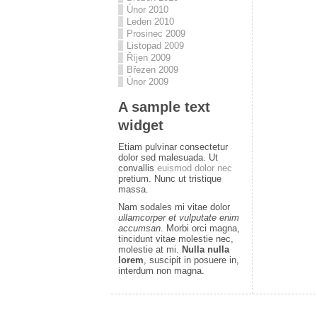
Únor 2010
Leden 2010
Prosinec 2009
Listopad 2009
Říjen 2009
Březen 2009
Únor 2009
A sample text
widget
Etiam pulvinar consectetur
dolor sed malesuada. Ut
convallis
euismod dolor nec
pretium. Nunc ut tristique
massa.
Nam sodales mi vitae dolor
ullamcorper et vulputate enim
accumsan
. Morbi orci magna,
tincidunt vitae molestie nec,
molestie at mi.
Nulla nulla
lorem
, suscipit in posuere in,
interdum non magna.