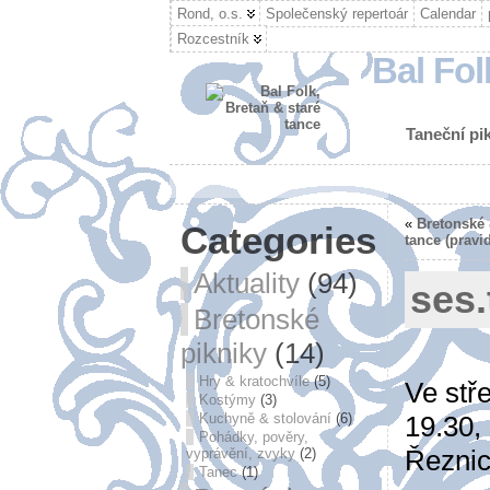
Rond, o.s.
Společenský repertoár
Calendar
Rozcestník
Bal Fol
Taneční pik
«
Bretonské 
Categories
tance (pravi
Aktuality
(94)
ses.
Bretonské
pikniky
(14)
Hry & kratochvíle
(5)
Ve stř
Kostýmy
(3)
19.30,
Kuchyně & stolování
(6)
Pohádky, pověry,
Řeznic
vyprávění, zvyky
(2)
Tanec
(1)