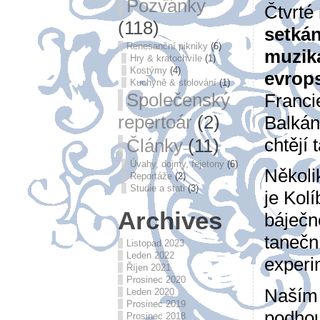
Pozvánky
Čtvrté
(118)
setkán
Renesanční pikniky
(6)
muzik
Hry & kratochvíle
(1)
Kostýmy
(4)
evrop
Kuchyně & stolování
(1)
Společenský
Franci
repertoár
(2)
Balkán
chtějí 
Články
(11)
Úvahy, dojmy, fejetony
(6)
Několik
Reportáže
(2)
Studie a stati
(3)
je Kol
Archives
báječn
tanečn
Listopad 2023
Leden 2022
experi
Říjen 2021
Prosinec 2020
Naším 
Leden 2020
Prosinec 2019
podhou
Prosinec 2018