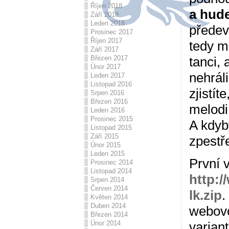
Říjen 2018
a hud
Září 2018
Leden 2018
přede
Prosinec 2017
Říjen 2017
tedy m
Září 2017
Březen 2017
tanci, 
Únor 2017
nehráli
Leden 2017
Listopad 2016
zjistít
Srpen 2016
Březen 2016
melodi
Leden 2016
Prosinec 2015
A kdyb
Listopad 2015
Září 2015
zpestř
Únor 2015
Leden 2015
První v
Prosinec 2014
Listopad 2014
http:/
Srpen 2014
Červen 2014
lk.zip
.
Květen 2014
Duben 2014
webovo
Březen 2014
varian
Únor 2014