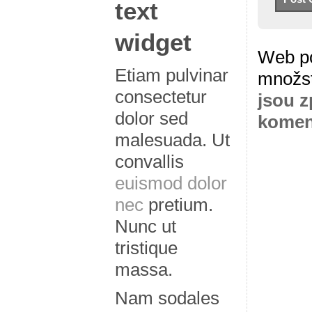
text
widget
Web po
Etiam pulvinar
množs
consectetur
jsou z
dolor sed
komen
malesuada. Ut
convallis
euismod dolor
nec
pretium.
Nunc ut
tristique
massa.
Nam sodales