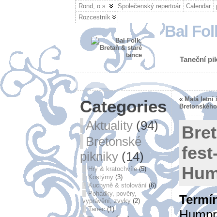
Rond, o.s.
Společenský repertoár
Calendar
Rozcestník
Bal Fol
Taneční pik
«
Malá letní 
Categories
Bretonského 
Aktuality
(94)
Bret
Bretonské
fest
pikniky
(14)
Hum
Hry & kratochvíle
(5)
Kostýmy
(3)
Kuchyně & stolování
(6)
Pohádky, pověry,
Termí
vyprávění, zvyky
(2)
Tanec
(1)
Humpre