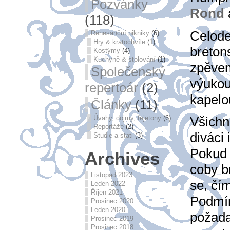
Pozvánky
Rond
(118)
Celode
Renesanční pikniky
(6)
Hry & kratochvíle
(1)
breton
Kostýmy
(4)
Kuchyně & stolování
(1)
zpěvem
Společenský
výukou
repertoár
(2)
kapelo
Články
(11)
Úvahy, dojmy, fejetony
(6)
Všichni
Reportáže
(2)
diváci 
Studie a stati
(3)
Pokud 
Archives
coby br
Listopad 2023
se, čím
Leden 2022
Říjen 2021
Podmín
Prosinec 2020
Leden 2020
požad
Prosinec 2019
Prosinec 2018