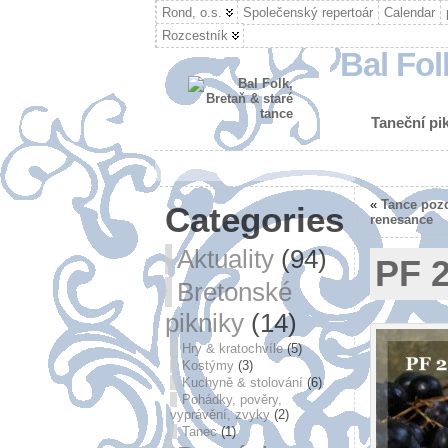
Rond, o.s.
Společenský repertoár
Calendar
Rozcestník
Bal Fol
Taneční pik
«
Tance pozd
Categories
renesance
Aktuality
(94)
PF 
Bretonské
pikniky
(14)
Hry & kratochvíle
(5)
Kostýmy
(3)
Kuchyně & stolování
(6)
Pohádky, pověry,
vyprávění, zvyky
(2)
Tanec
(1)