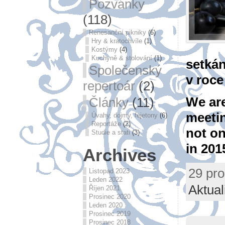
Pozvánky
(118)
Renesanční pikniky
(6)
Hry & kratochvíle
(1)
Kostýmy
(4)
Kuchyně & stolování
(1)
setkán
Společenský
v roce
repertoár
(2)
We are
Články
(11)
meeti
Úvahy, dojmy, fejetony
(6)
Reportáže
(2)
not on
Studie a stati
(3)
in 201
Archives
29 pro
Listopad 2023
Leden 2022
Aktual
Říjen 2021
Prosinec 2020
Leden 2020
Prosinec 2019
Prosinec 2018