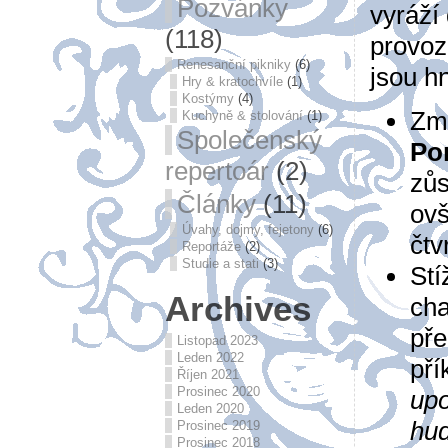
Pozvánky
vyráží
(118)
provoz
Renesanční pikniky
(6)
jsou h
Hry & kratochvíle
(1)
Kostýmy
(4)
Změ
Kuchyně & stolování
(1)
Společenský
Pon
repertoár
(2)
zůs
Články
(11)
ovš
Úvahy, dojmy, fejetony
(6)
čtv
Reportáže
(2)
Studie a stati
(3)
Stí
Archives
cha
pře
Listopad 2023
Leden 2022
pří
Říjen 2021
Prosinec 2020
upo
Leden 2020
hud
Prosinec 2019
Prosinec 2018