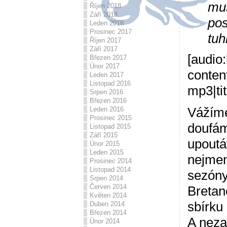
mus
Říjen 2018
Září 2018
pos
Leden 2018
Prosinec 2017
tuh
Říjen 2017
Září 2017
[audio:
Březen 2017
Únor 2017
conten
Leden 2017
Listopad 2016
mp3|tit
Srpen 2016
Březen 2016
Vážíme
Leden 2016
Prosinec 2015
doufám
Listopad 2015
Září 2015
upoutáv
Únor 2015
Leden 2015
nejmen
Prosinec 2014
Listopad 2014
sezón
Srpen 2014
Červen 2014
Bretan
Květen 2014
sbírku
Duben 2014
Březen 2014
A neza
Únor 2014