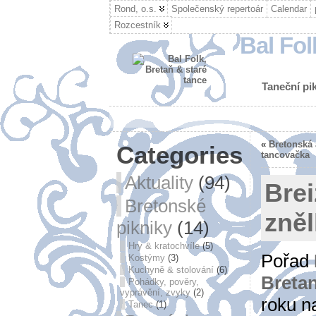
Rond, o.s.
Společenský repertoár
Calendar
Rozcestník
Bal Fol
Taneční pik
«
Bretonská 
Categories
tancovačka
Aktuality
(94)
Bre
Bretonské
zně
pikniky
(14)
Hry & kratochvíle
(5)
Pořad
Kostýmy
(3)
Kuchyně & stolování
(6)
Breta
Pohádky, pověry,
vyprávění, zvyky
(2)
roku n
Tanec
(1)